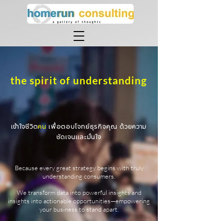
the spirit of understanding
เข้าใจชีวิต
คน
เพื่อตอบโจทย์ธุรกิจคุณ ด้วยความ
ชัดเจนและมั่นใจ
Because every great strategy begins with truly
understanding consumers.
We transform data into powerful insights and
insights into actionable opportunities—empowering
your business to stand apart.