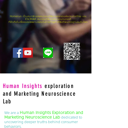
ใน
า
Homerun เป็นสมาชิกของสมาคมวิจัยการตลาดแห่งประเทศไทย และ
ESOMAR สมาคมวิจัยการตลาดนานาชาติ
ที่ยึดถือในเรื่องของจรรยาบรรณในการทำธุรกิจวิจัยด้วยมาตรฐานระดับโลก
ก
้
Human Insights
exploration
and Marketing Neuroscience
Lab
Human Insights Exploration and
We are a
Marketing Neuroscience Lab
dedicated to
uncovering deeper truths behind consumer
behaviors.