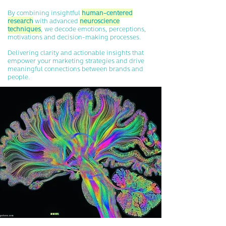
By combining insightful
human-centered
research
with advanced
neuroscience
techniques
, we decode emotions, perceptions,
motivations and decision-making processes.
Delivering clarity and actionable insights that
empower your marketing strategies and drive
meaningful connections between brands and
people.